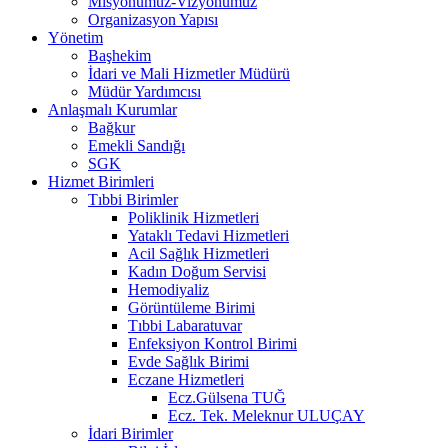
Misyonumuz-Vizyonumuz
Organizasyon Yapısı
Yönetim
Başhekim
İdari ve Mali Hizmetler Müdürü
Müdür Yardımcısı
Anlaşmalı Kurumlar
Bağkur
Emekli Sandığı
SGK
Hizmet Birimleri
Tıbbi Birimler
Poliklinik Hizmetleri
Yataklı Tedavi Hizmetleri
Acil Sağlık Hizmetleri
Kadın Doğum Servisi
Hemodiyaliz
Görüntüleme Birimi
Tıbbi Labaratuvar
Enfeksiyon Kontrol Birimi
Evde Sağlık Birimi
Eczane Hizmetleri
Ecz.Gülsena TUĞ
Ecz. Tek. Meleknur ULUÇAY
İdari Birimler