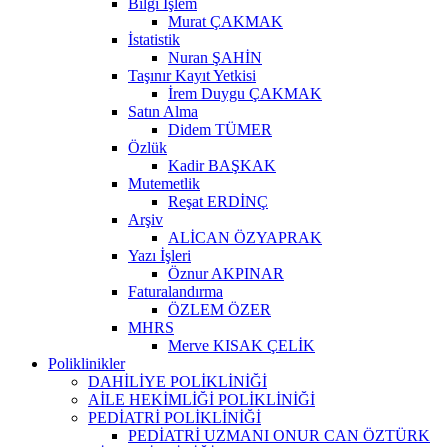
Bilgi İşlem
Murat ÇAKMAK
İstatistik
Nuran ŞAHİN
Taşınır Kayıt Yetkisi
İrem Duygu ÇAKMAK
Satın Alma
Didem TÜMER
Özlük
Kadir BAŞKAK
Mutemetlik
Reşat ERDİNÇ
Arşiv
ALİCAN ÖZYAPRAK
Yazı İşleri
Öznur AKPINAR
Faturalandırma
ÖZLEM ÖZER
MHRS
Merve KISAK ÇELİK
Poliklinikler
DAHİLİYE POLİKLİNİĞİ
AİLE HEKİMLİĞİ POLİKLİNİĞİ
PEDİATRİ POLİKLİNİĞİ
PEDİATRİ UZMANI ONUR CAN ÖZTÜRK