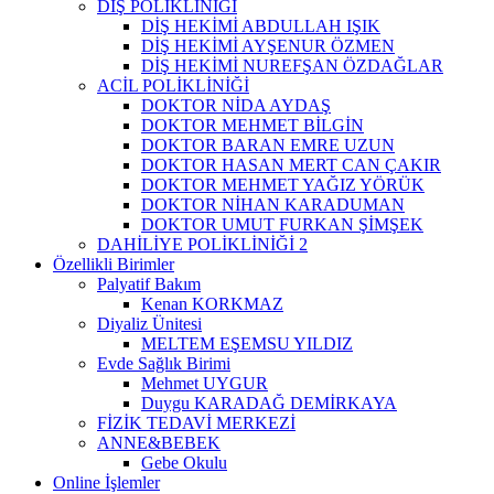
DİŞ POLİKLİNİĞİ
DİŞ HEKİMİ ABDULLAH IŞIK
DİŞ HEKİMİ AYŞENUR ÖZMEN
DİŞ HEKİMİ NUREFŞAN ÖZDAĞLAR
ACİL POLİKLİNİĞİ
DOKTOR NİDA AYDAŞ
DOKTOR MEHMET BİLGİN
DOKTOR BARAN EMRE UZUN
DOKTOR HASAN MERT CAN ÇAKIR
DOKTOR MEHMET YAĞIZ YÖRÜK
DOKTOR NİHAN KARADUMAN
DOKTOR UMUT FURKAN ŞİMŞEK
DAHİLİYE POLİKLİNİĞİ 2
Özellikli Birimler
Palyatif Bakım
Kenan KORKMAZ
Diyaliz Ünitesi
MELTEM EŞEMSU YILDIZ
Evde Sağlık Birimi
Mehmet UYGUR
Duygu KARADAĞ DEMİRKAYA
FİZİK TEDAVİ MERKEZİ
ANNE&BEBEK
Gebe Okulu
Online İşlemler