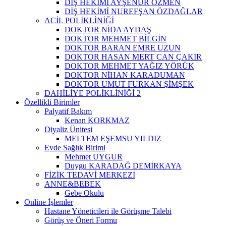
DİŞ HEKİMİ AYŞENUR ÖZMEN
DİŞ HEKİMİ NUREFŞAN ÖZDAĞLAR
ACİL POLİKLİNİĞİ
DOKTOR NİDA AYDAŞ
DOKTOR MEHMET BİLGİN
DOKTOR BARAN EMRE UZUN
DOKTOR HASAN MERT CAN ÇAKIR
DOKTOR MEHMET YAĞIZ YÖRÜK
DOKTOR NİHAN KARADUMAN
DOKTOR UMUT FURKAN ŞİMŞEK
DAHİLİYE POLİKLİNİĞİ 2
Özellikli Birimler
Palyatif Bakım
Kenan KORKMAZ
Diyaliz Ünitesi
MELTEM EŞEMSU YILDIZ
Evde Sağlık Birimi
Mehmet UYGUR
Duygu KARADAĞ DEMİRKAYA
FİZİK TEDAVİ MERKEZİ
ANNE&BEBEK
Gebe Okulu
Online İşlemler
Hastane Yöneticileri ile Görüşme Talebi
Görüş ve Öneri Formu