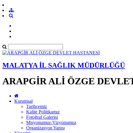
MALATYA İL SAĞLIK MÜDÜRLÜĞÜ
ARAPGİR ALİ ÖZGE DEVLE
Kurumsal
Tarihçemiz
Kalite Politikamız
Fotoğraf Galerisi
Misyonumuz-Vizyonumuz
Organizasyon Yapısı