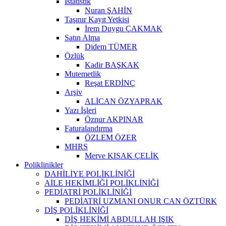
İstatistik
Nuran ŞAHİN
Taşınır Kayıt Yetkisi
İrem Duygu ÇAKMAK
Satın Alma
Didem TÜMER
Özlük
Kadir BAŞKAK
Mutemetlik
Reşat ERDİNÇ
Arşiv
ALİCAN ÖZYAPRAK
Yazı İşleri
Öznur AKPINAR
Faturalandırma
ÖZLEM ÖZER
MHRS
Merve KISAK ÇELİK
Poliklinikler
DAHİLİYE POLİKLİNİĞİ
AİLE HEKİMLİĞİ POLİKLİNİĞİ
PEDİATRİ POLİKLİNİĞİ
PEDİATRİ UZMANI ONUR CAN ÖZTÜRK
DİŞ POLİKLİNİĞİ
DİŞ HEKİMİ ABDULLAH IŞIK