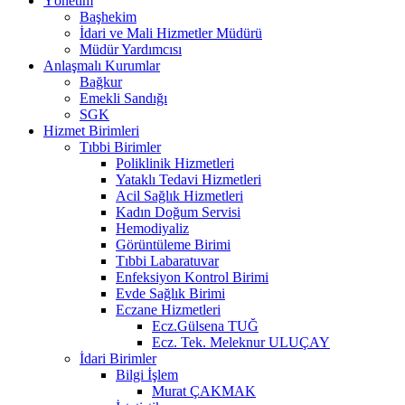
Yönetim
Başhekim
İdari ve Mali Hizmetler Müdürü
Müdür Yardımcısı
Anlaşmalı Kurumlar
Bağkur
Emekli Sandığı
SGK
Hizmet Birimleri
Tıbbi Birimler
Poliklinik Hizmetleri
Yataklı Tedavi Hizmetleri
Acil Sağlık Hizmetleri
Kadın Doğum Servisi
Hemodiyaliz
Görüntüleme Birimi
Tıbbi Labaratuvar
Enfeksiyon Kontrol Birimi
Evde Sağlık Birimi
Eczane Hizmetleri
Ecz.Gülsena TUĞ
Ecz. Tek. Meleknur ULUÇAY
İdari Birimler
Bilgi İşlem
Murat ÇAKMAK