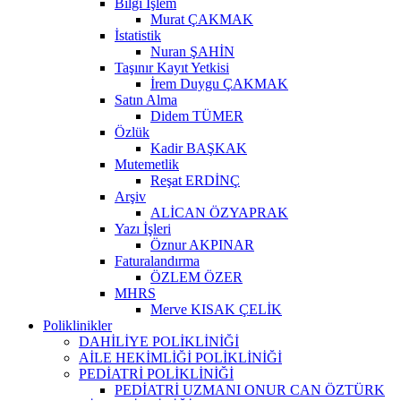
Bilgi İşlem
Murat ÇAKMAK
İstatistik
Nuran ŞAHİN
Taşınır Kayıt Yetkisi
İrem Duygu ÇAKMAK
Satın Alma
Didem TÜMER
Özlük
Kadir BAŞKAK
Mutemetlik
Reşat ERDİNÇ
Arşiv
ALİCAN ÖZYAPRAK
Yazı İşleri
Öznur AKPINAR
Faturalandırma
ÖZLEM ÖZER
MHRS
Merve KISAK ÇELİK
Poliklinikler
DAHİLİYE POLİKLİNİĞİ
AİLE HEKİMLİĞİ POLİKLİNİĞİ
PEDİATRİ POLİKLİNİĞİ
PEDİATRİ UZMANI ONUR CAN ÖZTÜRK