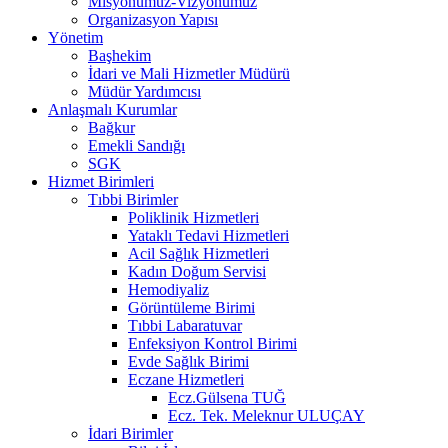
Misyonumuz-Vizyonumuz
Organizasyon Yapısı
Yönetim
Başhekim
İdari ve Mali Hizmetler Müdürü
Müdür Yardımcısı
Anlaşmalı Kurumlar
Bağkur
Emekli Sandığı
SGK
Hizmet Birimleri
Tıbbi Birimler
Poliklinik Hizmetleri
Yataklı Tedavi Hizmetleri
Acil Sağlık Hizmetleri
Kadın Doğum Servisi
Hemodiyaliz
Görüntüleme Birimi
Tıbbi Labaratuvar
Enfeksiyon Kontrol Birimi
Evde Sağlık Birimi
Eczane Hizmetleri
Ecz.Gülsena TUĞ
Ecz. Tek. Meleknur ULUÇAY
İdari Birimler