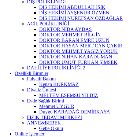
DİŞ POLİKLİNİĞİ
DİŞ HEKİMİ ABDULLAH IŞIK
DİŞ HEKİMİ AYŞENUR ÖZMEN
DİŞ HEKİMİ NUREFŞAN ÖZDAĞLAR
ACİL POLİKLİNİĞİ
DOKTOR NİDA AYDAŞ
DOKTOR MEHMET BİLGİN
DOKTOR BARAN EMRE UZUN
DOKTOR HASAN MERT CAN ÇAKIR
DOKTOR MEHMET YAĞIZ YÖRÜK
DOKTOR NİHAN KARADUMAN
DOKTOR UMUT FURKAN ŞİMŞEK
DAHİLİYE POLİKLİNİĞİ 2
Özellikli Birimler
Palyatif Bakım
Kenan KORKMAZ
Diyaliz Ünitesi
MELTEM EŞEMSU YILDIZ
Evde Sağlık Birimi
Mehmet UYGUR
Duygu KARADAĞ DEMİRKAYA
FİZİK TEDAVİ MERKEZİ
ANNE&BEBEK
Gebe Okulu
Online İşlemler