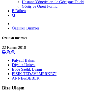
Hastane Yöneticileri ile Görüşme Talebi
Görüş ve Öneri Formu
E Bülten
Özellikli Birimler
Özellikli Birimler
22 Kasım 2018
Palyatif Bakım
Diyaliz Ünitesi
Evde Sağlık Birimi
FİZİK TEDAVİ MERKEZİ
ANNE&BEBEK
Bize Ulaşın