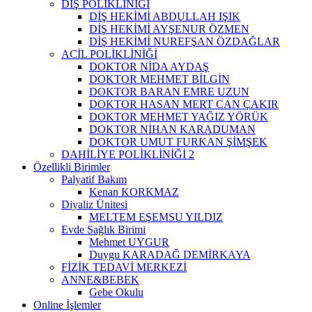
DİŞ POLİKLİNİĞİ
DİŞ HEKİMİ ABDULLAH IŞIK
DİŞ HEKİMİ AYŞENUR ÖZMEN
DİŞ HEKİMİ NUREFŞAN ÖZDAĞLAR
ACİL POLİKLİNİĞİ
DOKTOR NİDA AYDAŞ
DOKTOR MEHMET BİLGİN
DOKTOR BARAN EMRE UZUN
DOKTOR HASAN MERT CAN ÇAKIR
DOKTOR MEHMET YAĞIZ YÖRÜK
DOKTOR NİHAN KARADUMAN
DOKTOR UMUT FURKAN ŞİMŞEK
DAHİLİYE POLİKLİNİĞİ 2
Özellikli Birimler
Palyatif Bakım
Kenan KORKMAZ
Diyaliz Ünitesi
MELTEM EŞEMSU YILDIZ
Evde Sağlık Birimi
Mehmet UYGUR
Duygu KARADAĞ DEMİRKAYA
FİZİK TEDAVİ MERKEZİ
ANNE&BEBEK
Gebe Okulu
Online İşlemler