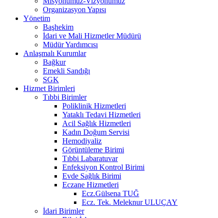
Misyonumuz-Vizyonumuz
Organizasyon Yapısı
Yönetim
Başhekim
İdari ve Mali Hizmetler Müdürü
Müdür Yardımcısı
Anlaşmalı Kurumlar
Bağkur
Emekli Sandığı
SGK
Hizmet Birimleri
Tıbbi Birimler
Poliklinik Hizmetleri
Yataklı Tedavi Hizmetleri
Acil Sağlık Hizmetleri
Kadın Doğum Servisi
Hemodiyaliz
Görüntüleme Birimi
Tıbbi Labaratuvar
Enfeksiyon Kontrol Birimi
Evde Sağlık Birimi
Eczane Hizmetleri
Ecz.Gülsena TUĞ
Ecz. Tek. Meleknur ULUÇAY
İdari Birimler