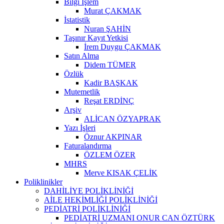
Bilgi İşlem
Murat ÇAKMAK
İstatistik
Nuran ŞAHİN
Taşınır Kayıt Yetkisi
İrem Duygu ÇAKMAK
Satın Alma
Didem TÜMER
Özlük
Kadir BAŞKAK
Mutemetlik
Reşat ERDİNÇ
Arşiv
ALİCAN ÖZYAPRAK
Yazı İşleri
Öznur AKPINAR
Faturalandırma
ÖZLEM ÖZER
MHRS
Merve KISAK ÇELİK
Poliklinikler
DAHİLİYE POLİKLİNİĞİ
AİLE HEKİMLİĞİ POLİKLİNİĞİ
PEDİATRİ POLİKLİNİĞİ
PEDİATRİ UZMANI ONUR CAN ÖZTÜRK