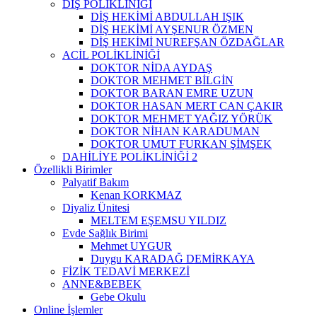
DİŞ POLİKLİNİĞİ
DİŞ HEKİMİ ABDULLAH IŞIK
DİŞ HEKİMİ AYŞENUR ÖZMEN
DİŞ HEKİMİ NUREFŞAN ÖZDAĞLAR
ACİL POLİKLİNİĞİ
DOKTOR NİDA AYDAŞ
DOKTOR MEHMET BİLGİN
DOKTOR BARAN EMRE UZUN
DOKTOR HASAN MERT CAN ÇAKIR
DOKTOR MEHMET YAĞIZ YÖRÜK
DOKTOR NİHAN KARADUMAN
DOKTOR UMUT FURKAN ŞİMŞEK
DAHİLİYE POLİKLİNİĞİ 2
Özellikli Birimler
Palyatif Bakım
Kenan KORKMAZ
Diyaliz Ünitesi
MELTEM EŞEMSU YILDIZ
Evde Sağlık Birimi
Mehmet UYGUR
Duygu KARADAĞ DEMİRKAYA
FİZİK TEDAVİ MERKEZİ
ANNE&BEBEK
Gebe Okulu
Online İşlemler