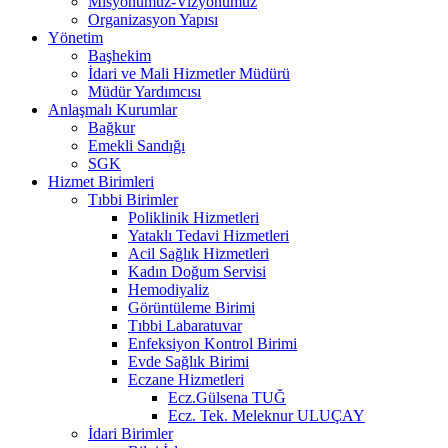
Misyonumuz-Vizyonumuz
Organizasyon Yapısı
Yönetim
Başhekim
İdari ve Mali Hizmetler Müdürü
Müdür Yardımcısı
Anlaşmalı Kurumlar
Bağkur
Emekli Sandığı
SGK
Hizmet Birimleri
Tıbbi Birimler
Poliklinik Hizmetleri
Yataklı Tedavi Hizmetleri
Acil Sağlık Hizmetleri
Kadın Doğum Servisi
Hemodiyaliz
Görüntüleme Birimi
Tıbbi Labaratuvar
Enfeksiyon Kontrol Birimi
Evde Sağlık Birimi
Eczane Hizmetleri
Ecz.Gülsena TUĞ
Ecz. Tek. Meleknur ULUÇAY
İdari Birimler