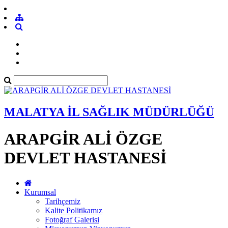
Hastane
Hastane
Cad.
Cad.
No:
No:
4
4
ARAPĞİR
ARAPĞİR
/
/
MALATYA
MALATYA
MALATYA İL SAĞLIK MÜDÜRLÜĞÜ
ARAPGİR ALİ ÖZGE
DEVLET HASTANESİ
Kurumsal
Tarihçemiz
Kalite Politikamız
Fotoğraf Galerisi