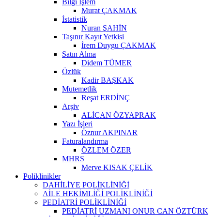
Bilgi İşlem
Murat ÇAKMAK
İstatistik
Nuran ŞAHİN
Taşınır Kayıt Yetkisi
İrem Duygu ÇAKMAK
Satın Alma
Didem TÜMER
Özlük
Kadir BAŞKAK
Mutemetlik
Reşat ERDİNÇ
Arşiv
ALİCAN ÖZYAPRAK
Yazı İşleri
Öznur AKPINAR
Faturalandırma
ÖZLEM ÖZER
MHRS
Merve KISAK ÇELİK
Poliklinikler
DAHİLİYE POLİKLİNİĞİ
AİLE HEKİMLİĞİ POLİKLİNİĞİ
PEDİATRİ POLİKLİNİĞİ
PEDİATRİ UZMANI ONUR CAN ÖZTÜRK