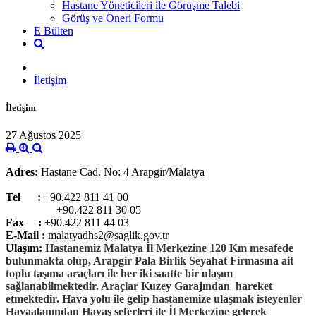
Hastane Yöneticileri ile Görüşme Talebi
Görüş ve Öneri Formu
E Bülten
İletişim
İletişim
27 Ağustos 2025
Adres:
Hastane Cad. No: 4 Arapgir/Malatya
Tel :
+90.422 811 41 00
+90.422 811 30 05
Fax :
+90.422 811 44 03
E-Mail :
malatyadhs2@saglik.gov.tr
Ulaşım:
Hastanemiz Malatya İl Merkezine 120 Km mesafede
bulunmakta olup, Arapgir Pala Birlik Seyahat Firmasına ait
toplu taşıma araçları ile her iki saatte bir ulaşım
sağlanabilmektedir. Araçlar Kuzey Garajından hareket
etmektedir. Hava yolu ile gelip hastanemize ulaşmak isteyenler
Havaalanından Havaş seferleri ile İl Merkezine gelerek